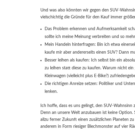
Und was also könnten wir gegen den SUV-Wahnsinn 
vielschichtig die Gründe für den Kauf immer größ
Das Problem erkennen und Aufmerksamkeit schaf
sollte ich meine Meinung verbreiten und so meh
Mein Handeln hinterfragen: Bin ich etwa einersei
kaufe mir aber andererseits einen SUV? Dann mu
Besser leihen als kaufen: Ich selbst bin ein a
zu leihen statt diese zu kaufen. Warum nicht ei
Kleinwagen (vielleicht plus E-Bike?) zufriedengeb
Die richtigen Anreize setzen: Politiker und Unt
lenken.
Ich hoffe, dass es uns gelingt, den SUV-Wahnsinn
Denn an unsere Welt anzubauen ist keine Option. Sie
allzu ferner Zukunft einen zusätzlichen Planeten 
anderem in Form riesiger Blechmonster auf vier Räd