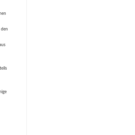
chen
n den
aus
eils
nige