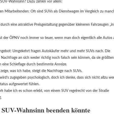
n SUV-Wahnsinn? Dazu zählen vor allem:
en Mitarbeitenden: Oft sind SUVs als Dienstwagen im Vergleich zu man
 durch eine attraktive Preisgestaltung gegenüber kleineren Fahrzeugen „i
st der ÖPNV noch immer so teuer, wenn man doch eigentlich alle Autos 
“ Angebot: Umgekehrt fragen Autokäufer mehr und mehr SUVs nach. Die
chfrage an sich weder richtig noch falsch sein können, da sie größtent
h eine Schieflage durch bestimmte Anreize.
zeige, was ich habe, steigt die Nachfrage nach SUVs.
ird’s zugegeben psychologisch, doch ich denke, dass sich nicht allzu we
tatus aufgewertet fühlen.
ft habe ich es schon erlebt, von einem SUV regelrecht von der Straße
.
n SUV-Wahnsinn beenden könnte