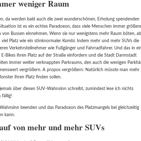
mmer weniger Raum
ähten, da werden bald auch die zwei wunderschönen, Erholung spendenden
 Situation ist es ein echtes Paradoxon, dass viele Menschen immer größer
on von Bussen einnehmen. Wenn sie nur wenigstens mehr Raum böten, a
ch viel Platz wie ein stinknormaler Kombi. Indem mehr und mehr SUVs die
deren Verkehrsteilnehmer wie Fußgänger und Fahrradfahrer. Und das in ei
e) E-Bikes ihren Platz auf der Straße einfordern und die Stadt Darmstadt
eiten immer weiter verknappten Parkraums, den auch die wenigen Parkhä
ennenswert vergrößern. A propos vergrößern: Natürlich müsste man mehr
nster ihren Platz finden sollen.
jemals über diesen SUV-Wahnsinn schreibt, zumindest lese ich nichts
fällig!
V-Wahnsinn beenden und das Paradoxon des Platzmangels bei gleichzeitig
en kann.
Kauf von mehr und mehr SUVs