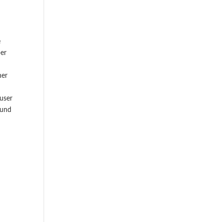
e
ber
ner
user
 und