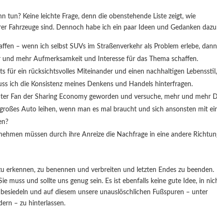
tun? Keine leichte Frage, denn die obenstehende Liste zeigt, wie
erer Fahrzeuge sind. Dennoch habe ich ein paar Ideen und Gedanken dazu
fen – wenn ich selbst SUVs im Straßenverkehr als Problem erlebe, dan
r und mehr Aufmerksamkeit und Interesse für das Thema schaffen.
ts für ein rücksichtsvolles Miteinander und einen nachhaltigen Lebensstil
ss ich die Konsistenz meines Denkens und Handels hinterfragen.
bsoluter Fan der Sharing Economy geworden und versuche, mehr und mehr 
n großes Auto leihen, wenn man es mal braucht und sich ansonsten mit e
en?
ernehmen müssen durch ihre Anreize die Nachfrage in eine andere Richtu
 zu erkennen, zu benennen und verbreiten und letzten Endes zu beenden.
 muss und sollte uns genug sein. Es ist ebenfalls keine gute Idee, in nic
zu besiedeln und auf diesem unsere unauslöschlichen Fußspuren – unter
ern – zu hinterlassen.