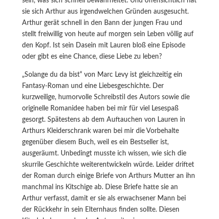
sein, was sich schnell bewahrheitet. Und offensichtlich hat
sie sich Arthur aus irgendwelchen Gründen ausgesucht.
Arthur gerät schnell in den Bann der jungen Frau und
stellt freiwillig von heute auf morgen sein Leben völlig auf
den Kopf. Ist sein Dasein mit Lauren bloß eine Episode
oder gibt es eine Chance, diese Liebe zu leben?
„Solange du da bist“ von Marc Levy ist gleichzeitig ein
Fantasy-Roman und eine Liebesgeschichte. Der
kurzweilige, humorvolle Schreibstil des Autors sowie die
originelle Romanidee haben bei mir für viel Lesespaß
gesorgt. Spätestens ab dem Auftauchen von Lauren in
Arthurs Kleiderschrank waren bei mir die Vorbehalte
gegenüber diesem Buch, weil es ein Bestseller ist,
ausgeräumt. Unbedingt musste ich wissen, wie sich die
skurrile Geschichte weiterentwickeln würde. Leider driftet
der Roman durch einige Briefe von Arthurs Mutter an ihn
manchmal ins Kitschige ab. Diese Briefe hatte sie an
Arthur verfasst, damit er sie als erwachsener Mann bei
der Rückkehr in sein Elternhaus finden sollte. Diesen