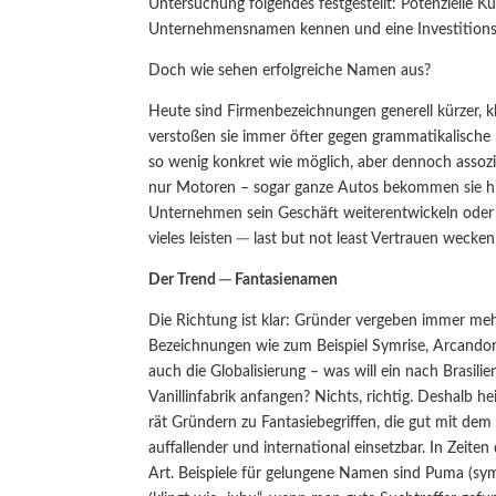
Untersuchung folgendes festgestellt: Potenzielle 
Unternehmensnamen kennen und eine Investitionse
Doch wie sehen erfolgreiche Namen aus?
Heute sind Firmenbezeichnungen generell kürzer, k
verstoßen sie immer öfter gegen grammatikalische 
so wenig konkret wie möglich, aber dennoch asso
nur Motoren – sogar ganze Autos bekommen sie hin.
Unternehmen sein Geschäft weiterentwickeln oder 
vieles leisten ─ last but not least Vertrauen weck
Der Trend ─ Fantasienamen
Die Richtung ist klar: Gründer vergeben immer meh
Bezeichnungen wie zum Beispiel Symrise, Arcandor
auch die Globalisierung – was will ein nach Bra
Vanillinfabrik anfangen? Nichts, richtig. Deshalb
rät Gründern zu Fantasiebegriffen, die gut mit dem 
auffallender und international einsetzbar. In Zeit
Art. Beispiele für gelungene Namen sind Puma (symbo