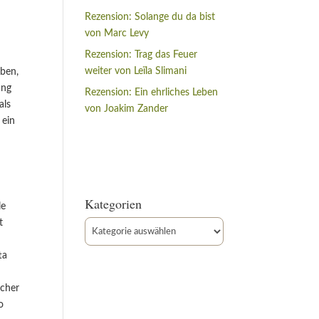
Rezension: Solange du da bist
von Marc Levy
Rezension: Trag das Feuer
weiter von Leïla Slimani
eben,
ung
Rezension: Ein ehrliches Leben
als
von Joakim Zander
 ein
Kategorien
le
t
Kategorien
ta
icher
o