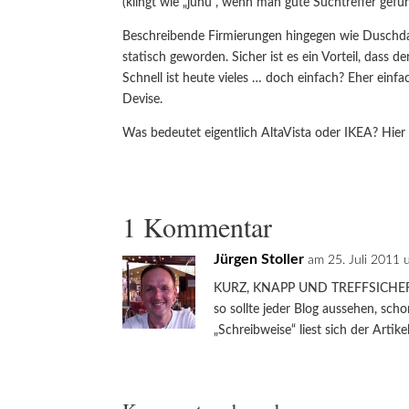
(klingt wie „juhu“, wenn man gute Suchtreffer gefu
Beschreibende Firmierungen hingegen wie Duschda
statisch geworden. Sicher ist es ein Vorteil, dass
Schnell ist heute vieles … doch einfach? Eher einf
Devise.
Was bedeutet eigentlich AltaVista oder IKEA? Hier 
1 Kommentar
Jürgen Stoller
am 25. Juli 2011
KURZ, KNAPP UND TREFFSICHE
so sollte jeder Blog aussehen, scho
„Schreibweise“ liest sich der Artik