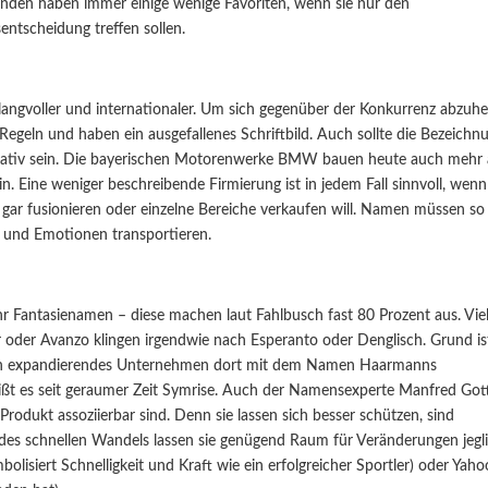
Kunden haben immer einige wenige Favoriten, wenn sie nur den
ntscheidung treffen sollen.
langvoller und internationaler. Um sich gegenüber der Konkurrenz abzuh
Regeln und haben ein ausgefallenes Schriftbild. Auch sollte die Bezeichn
ziativ sein. Die bayerischen Motorenwerke BMW bauen heute auch mehr 
 Eine weniger beschreibende Firmierung ist in jedem Fall sinnvoll, wenn
gar fusionieren oder einzelne Bereiche verkaufen will. Namen müssen so
en und Emotionen transportieren.
r Fantasienamen – diese machen laut Fahlbusch fast 80 Prozent aus. Vie
 oder Avanzo klingen irgendwie nach Esperanto oder Denglisch. Grund is
silien expandierendes Unternehmen dort mit dem Namen Haarmanns
 heißt es seit geraumer Zeit Symrise. Auch der Namensexperte Manfred Got
Produkt assoziierbar sind. Denn sie lassen sich besser schützen, sind
en des schnellen Wandels lassen sie genügend Raum für Veränderungen jegl
lisiert Schnelligkeit und Kraft wie ein erfolgreicher Sportler) oder Yaho