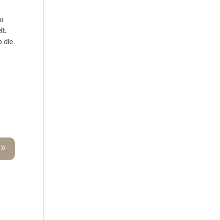
zu
lt.
b die