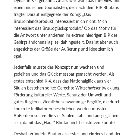
Dynastie K 4 genannt. Anlass war wohl das Interview mit
einem indischen Journalisten, der nach dem BIP Bhutans
fragte. Darauf entgegnete der König: „Das
Bruttoinlandsprodukt interessiert mich nicht. Mich
interessiert das Bruttoglücksprodukt.“ Ob das Motiv für
die Antwort unter anderem im extrem niedrigen BIP des
Gebirgsländchens lag, sei dahingestellt. Das ist aber auch
angesichts der Größe der Äußerung und Idee ziemlich
egal.
Jedenfalls musste das Konzept nun wachsen und
gedeihen und das Glück messbar gemacht werden. Als
erstes entschied K 4, dass das Nationalglück aus vier
Säulen bestehen sollte: Gerechte Wirtschaftsentwicklung,
Förderung kultureller Werte, Schutz der Umwelt und
gutes Regieren. Ziemliche schwammige Begriffe, die durch
konkrete Indikatoren beschrieben werden mussten.
Außerdem sollten die vier Säulen stabil und ausgeglichen
sein, damit das „Haus“ Bhutan nicht einstürzen konnte.
Deshalb gründete Bhutan als erstes und einziges Land der